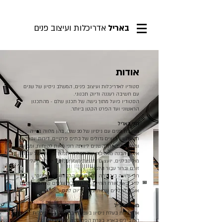
באריל
אדריכלות ועיצוב פנים
פרסומים
אודות
סטודיו לאדריכלות ועיצוב פנים, המשלב ניסיון של שנים
עם חשיבה רעננה ודיוק תכנוני.
הסטודיו פועל מתוך גישה של תכנון שלם - מהתכנון
הראשוני ועד הפרט הקטן ביותר.
רוני באריל
מעצבת פנים עם ניסיון של 20 שנה, בהן מלווה בנייה
חדשה ושיפוצים גדולים של בתים פרטיים, דירות יוקרה
ומשרדים. לאורך השנים ליוותה רוני מאות לקוחות, ומביאה
איתה הבנה מעמיקה של תהליכי תכנון וביצוע, של עבודה
מול קבלנים, יועצים וחנויות חומרים, ושל יצירת תהליך
זורם וברור עבור הלקוח.
רוני ידועה ביכולתה לראות את הלקוחות “מבפנים” -
להבין את אורח החיים, ההרגלים והצרכים שלהם, ולתרגם
אותם לחללים שמותאמים בדיוק להם.
מאיה באריל
אדריכלית בעלת ניסיון בעבודה במשרדי האדריכלות
המובילים בארץ, בוגרת הפקולטה לאדריכלות